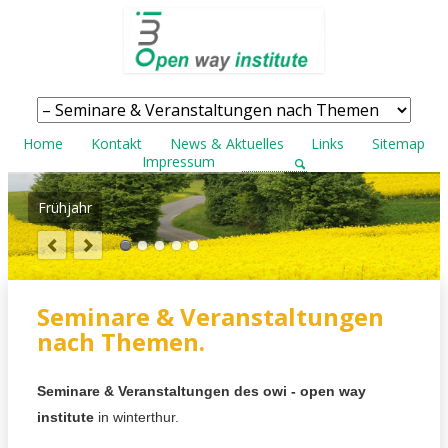
Navigation
überspringen
Navigation
Home
Kontakt
News & Aktuelles
Links
Sitemap
überspringen
Impressum
Frühjahr
Seminare & Veranstaltungen
nach Themen.
S
eminare & Veranstaltungen des o
wi - open way
institute
in winterthur.