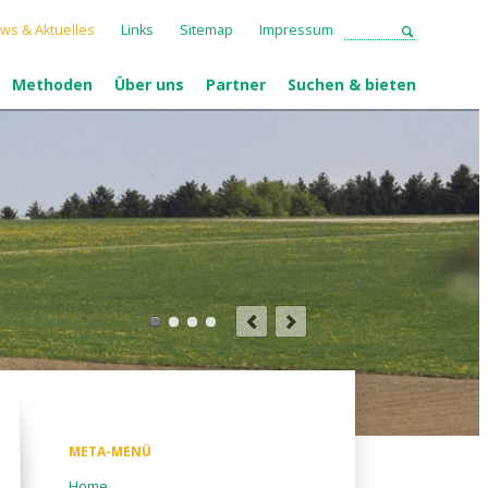
ws & Aktuelles
Links
Sitemap
Impressum
Methoden
Über uns
Partner
Suchen & bieten
META-MENÜ
Navigation
Home