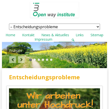
Navigation
überspringen
Navigation
Home
Kontakt
News & Aktuelles
Links
Sitemap
überspringen
Impressum
Frühjahr
Entscheidungsprobleme