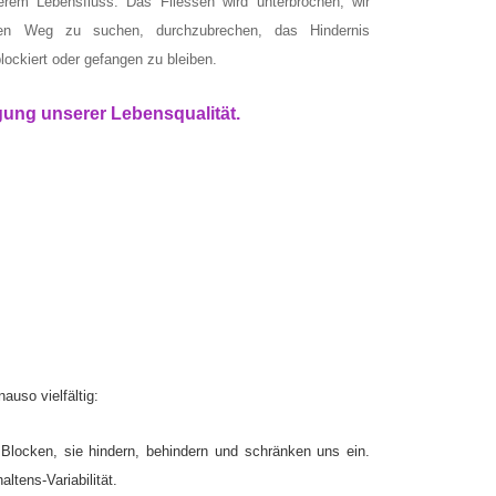
erem Lebensfluss. Das Fliessen wird unterbrochen, wir
en Weg zu suchen, durchzubrechen, das Hindernis
ockiert oder gefangen zu bleiben.
gung unserer Lebensqualität.
uso vielfältig:
 Blocken, sie hindern, behindern und schränken uns ein.
ltens-Variabilität.