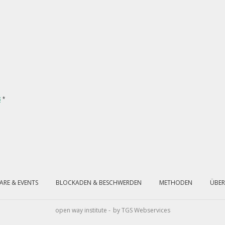
8
*
ARE & EVENTS
BLOCKADEN & BESCHWERDEN
METHODEN
ÜBER
open way institute -
by TGS Webservices