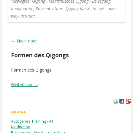
"Bewegtes" Qigong - Medizinisches Qigong - Bewegung,
Imagination, Konzentration - Qigong-Kurse im owi - open
way institute
Nach oben
Formen des Qigongs
Formen des Qigongs
Formen
Weiterlesen …
des
Qigongs
QIGONG
Navigation
Autogenes Training - AT
Meditation
überspringen
Progressive Muskelrelaxation