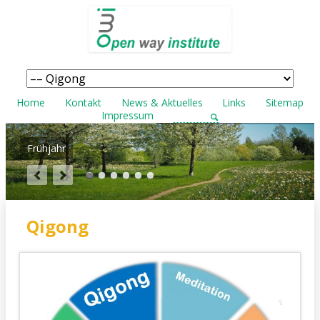
Navigation
überspringen
Navigation
Home
Kontakt
News & Aktuelles
Links
Sitemap
überspringen
Impressum
Frühjahr
Qigong