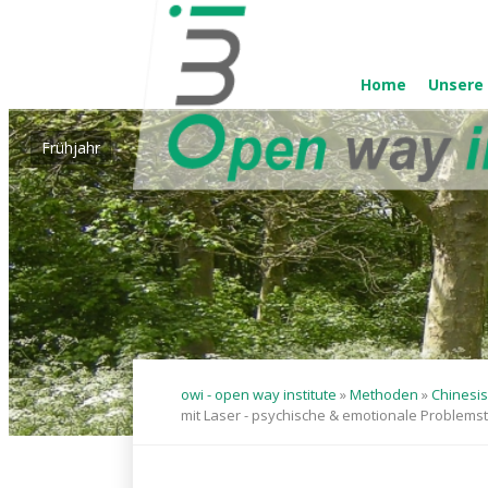
Navigation
überspringen
Home
Unsere
Navigation
überspringen
Frühjahr
Frühjahr
2
3
4
5
owi - open way institute
»
Methoden
»
Chinesis
mit Laser - psychische & emotionale Problems