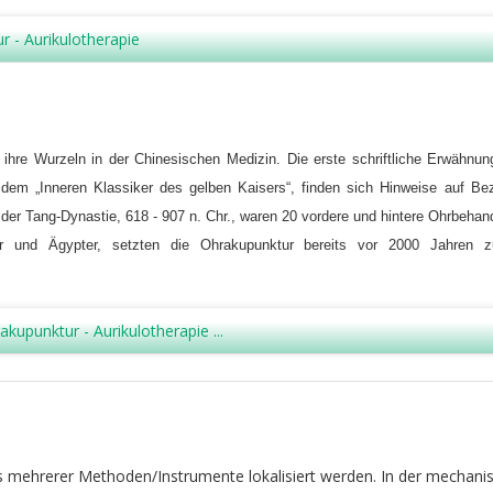
 - Aurikulotherapie
t ihre Wurzeln in der Chinesischen Medizin. Die erste schriftliche Erwäh
, dem „Inneren Klassiker des gelben Kaisers“, finden sich Hinweise auf 
 der Tang-Dynastie, 618 - 907 n. Chr., waren 20 vordere und hintere Ohrbeha
r und Ägypter, setzten die Ohrakupunktur bereits vor 2000 Jahren
kupunktur - Aurikulotherapie ...
 mehrerer Methoden/Instrumente lokalisiert werden. In der mechani