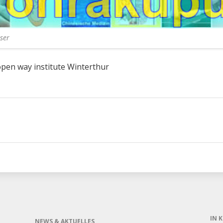
ser
open way institute Winterthur
IN 
NEWS & AKTUELLES