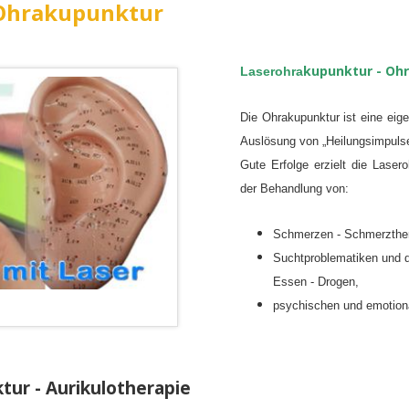
 Ohrakupunktur
kupunktur -
Ohr
Laserohra
Die Ohrakupunktur ist eine eig
Auslösung von „Heilungsimpulse
Gute Erfolge erzielt die Laser
der Behandlung von:
Schmerzen - Schmerzther
Suchtproblematiken und d
Essen - Drogen,
psychischen und emotion
ur - Aurikulotherapie