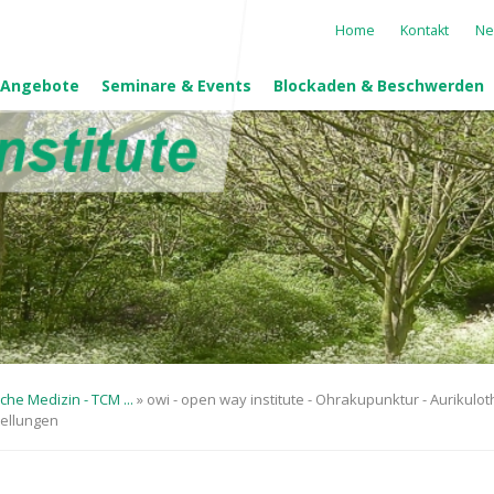
Navigation
Home
Kontakt
Ne
überspringen
 Angebote
Seminare & Events
Blockaden & Beschwerden
che Medizin - TCM ...
»
owi - open way institute - Ohrakupunktur - Aurikulo
tellungen