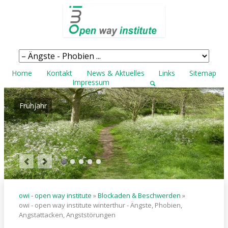
Navigation
überspringen
Navigation
Home
Kontakt
News & Aktuelles
Links
Sitemap
überspringen
Impressum
Frühjahr
owi - open way institute
»
Blockaden & Beschwerden
»
owi - open way institute winterthur - Ängste, Phobien,
Angstattacken, Angststörungen